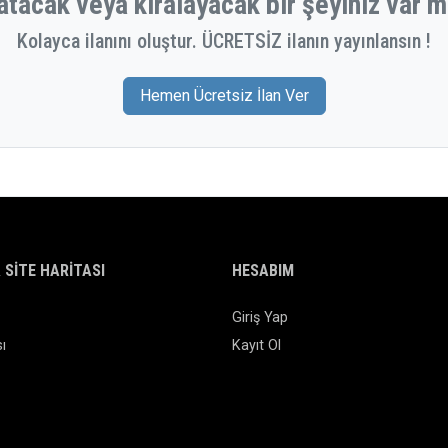
atacak veya kiralayacak bir şeyiniz var m
Kolayca ilanını oluştur. ÜCRETSİZ ilanın yayınlansın !
Hemen Ücretsiz İlan Ver
& SITE HARITASI
HESABIM
Giriş Yap
ı
Kayıt Ol