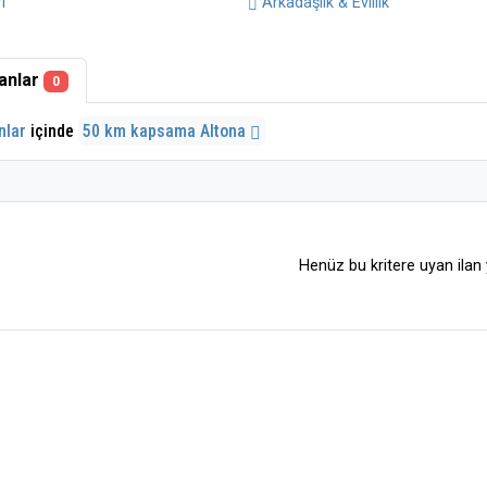
ı
Arkadaşlık & Evlilik
lanlar
0
nlar
içinde
50 km kapsama Altona
Henüz bu kritere uyan ilan 